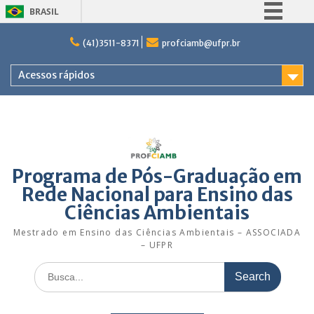
BRASIL
Skip
Simplifique!
(41)3511-8371
profciamb@ufpr.br
to
Comunica BR
content
Acessos rápidos
Participe
Acesso à informação
Legislação
Canais
Programa de Pós-Graduação em
Rede Nacional para Ensino das
Ciências Ambientais
Mestrado em Ensino das Ciências Ambientais – ASSOCIADA
– UFPR
Search
for: