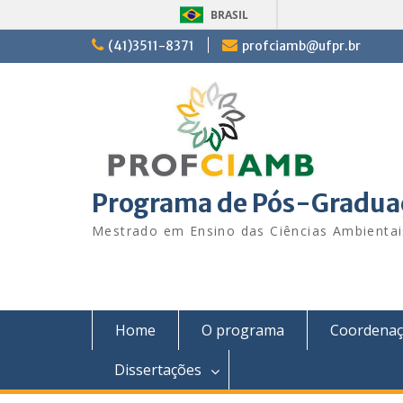
BRASIL
Skip
(41)3511-8371
profciamb@ufpr.br
to
content
Programa de Pós-Graduaç
Mestrado em Ensino das Ciências Ambienta
Home
O programa
Coordena
Dissertações