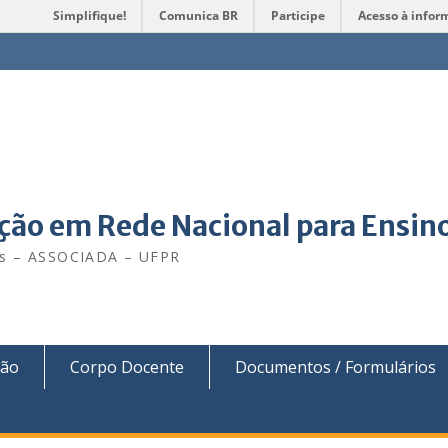
Simplifique!
Comunica BR
Participe
Acesso à infor
ão em Rede Nacional para Ensino
is – ASSOCIADA – UFPR
ção
Corpo Docente
Documentos / Formulários