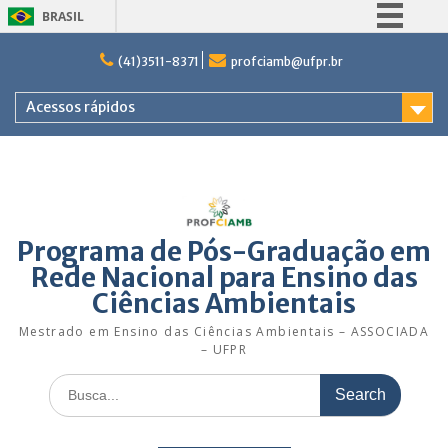
BRASIL
Skip
Simplifique!
(41)3511-8371
profciamb@ufpr.br
to
Comunica BR
content
Acessos rápidos
Participe
Acesso à informação
Legislação
Canais
Programa de Pós-Graduação em
Rede Nacional para Ensino das
Ciências Ambientais
Mestrado em Ensino das Ciências Ambientais – ASSOCIADA
– UFPR
Search
for: