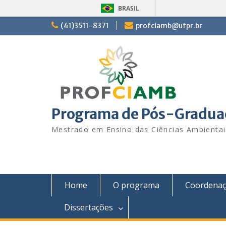
BRASIL
Skip
(41)3511-8371
profciamb@ufpr.br
to
content
Programa de Pós-Graduaç
Mestrado em Ensino das Ciências Ambienta
Home
O programa
Coordena
Dissertações