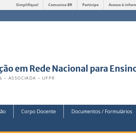
Simplifique!
Comunica BR
Participe
Acesso à infor
ão em Rede Nacional para Ensino
is – ASSOCIADA – UFPR
ção
Corpo Docente
Documentos / Formulários