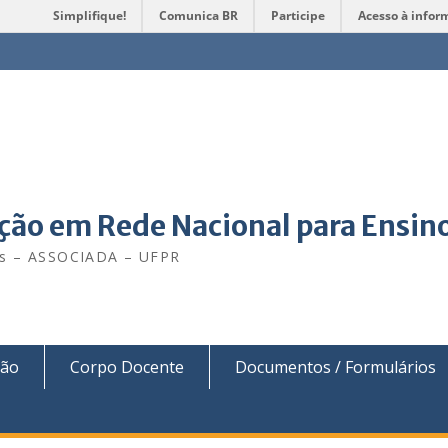
Simplifique!
Comunica BR
Participe
Acesso à infor
ão em Rede Nacional para Ensino
is – ASSOCIADA – UFPR
ção
Corpo Docente
Documentos / Formulários