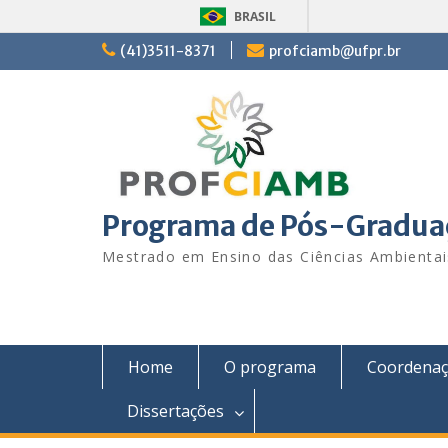
BRASIL
Skip
(41)3511-8371
profciamb@ufpr.br
to
content
Programa de Pós-Graduaç
Mestrado em Ensino das Ciências Ambienta
Home
O programa
Coordena
Dissertações